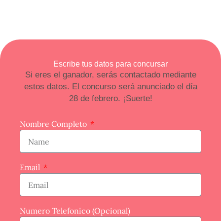
Ir
al
contenido
Escribe tus datos para concursar
Si eres el ganador, serás contactado mediante
estos datos. El concurso será anunciado el día
28 de febrero. ¡Suerte!
Nombre Completo
Email
Numero Telefonico (Opcional)